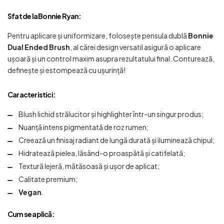
Sfat de la Bonnie Ryan:
Pentru aplicare și uniformizare, folosește pensula dublă
Bonnie
Dual Ended Brush
, al cărei design versatil asigură o aplicare
ușoară și un control maxim asupra rezultatului final. Conturează,
definește și estompează cu ușurință!
Caracteristici
:
Blush lichid strălucitor și highlighter într-un singur produs;
Nuanță intens pigmentată de roz rumen;
Creează un finisaj radiant de lungă durată și iluminează chipul;
Hidratează pielea, lăsând-o proaspătă și catifelată;
Textură lejeră, mătăsoasă și ușor de aplicat;
Calitate premium;
Vegan
.
Cum se aplică: