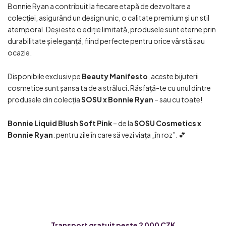
Bonnie Ryan a contribuit la fiecare etapă de dezvoltare a
colecției, asigurând un design unic, o calitate premium și un stil
atemporal. Deși este o ediție limitată, produsele sunt eterne prin
durabilitate și eleganță, fiind perfecte pentru orice vârstă sau
ocazie.
Disponibile exclusiv pe
Beauty Manifesto
, aceste bijuterii
cosmetice sunt șansa ta de a străluci. Răsfață-te cu unul dintre
produsele din colecția
SOSU x Bonnie Ryan
– sau cu toate!
Bonnie Liquid Blush Soft Pink
– de la
SOSU Cosmetics x
Bonnie Ryan
: pentru zile în care să vezi viața „în roz”. 💕
Transport gratuit peste 2 000 CZK