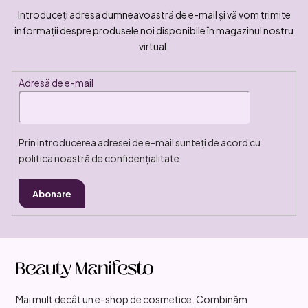
Introduceţi adresa dumneavoastră de e-mail şi vă vom trimite
informaţii despre produsele noi disponibile în magazinul nostru
virtual.
Adresă de e-mail
Prin introducerea adresei de e-mail sunteți de acord cu
politica noastră de confidențialitate
Abonare
S
u
b
Mai mult decât un e-shop de cosmetice. Combinăm
s