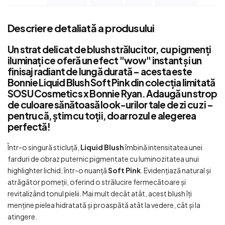
Descriere detaliată a produsului
Un strat delicat de blush strălucitor, cu pigmenți
iluminați ce oferă un efect "wow" instant și un
finisaj radiant de lungă durată – acesta este
Bonnie Liquid Blush Soft Pink
din colecția limitată
SOSU Cosmetics x Bonnie Ryan
. Adaugă un strop
de culoare sănătoasă look-urilor tale de zi cu zi –
pentru că, știm cu toții, doar rozul e alegerea
perfectă!
Într-o singură sticluță,
Liquid Blush
îmbină intensitatea unei
farduri de obraz puternic pigmentate cu luminozitatea unui
highlighter lichid, într-o nuanță
Soft Pink
. Evidențiază natural și
atrăgător pomeții, oferind o strălucire fermecătoare și
revitalizând tonul pielii. Mai mult decât atât, acest blush îți
menține pielea hidratată și proaspătă atât la vedere, cât și la
atingere.