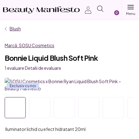
Treci
Coş
la
conținut
de
Blush
cumpărătur
Marcă:
SOSU Cosmetics
Bonnie Liquid Blush Soft Pink
Evaluarea
1 evaluare
Detalii de evaluare
medie
a
Exclusiv cu noi
produsului
este
5,0
din
5
stele.
Iluminator lichid cu efect hidratant 20ml