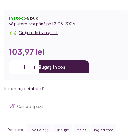
În stoc
>5 buc.
12.08.2026
Opțiuni de transport
103,97 lei
Adăugați în coș
Informaţii detaliate
Câine de pază
Descriere
Evaluare (1)
Discuţie
Marcă
Ingrediente