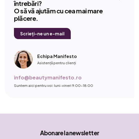
întrebări?
O să vă ajutăm cu cea mai mare
plăcere.
Scrieți-ne un e-mail
Echipa Manifesto
Asistență pentru clienți
info@beautymanifesto.ro
Suntem aici pentru voi: luni-vineri 9:00-18:00
Abonare la newsletter