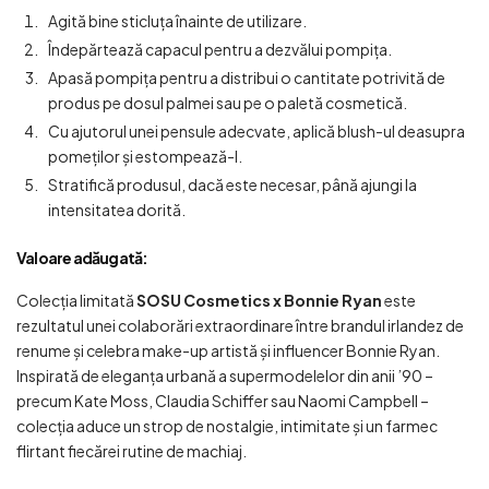
Agită bine sticluța înainte de utilizare.
Îndepărtează capacul pentru a dezvălui pompița.
Apasă pompița pentru a distribui o cantitate potrivită de
produs pe dosul palmei sau pe o paletă cosmetică.
Cu ajutorul unei pensule adecvate, aplică blush-ul deasupra
pomeților și estompează-l.
Stratifică produsul, dacă este necesar, până ajungi la
intensitatea dorită.
Valoare adăugată:
Colecția limitată
SOSU Cosmetics x Bonnie Ryan
este
rezultatul unei colaborări extraordinare între brandul irlandez de
renume și celebra make-up artistă și influencer Bonnie Ryan.
Inspirată de eleganța urbană a supermodelelor din anii ’90 –
precum Kate Moss, Claudia Schiffer sau Naomi Campbell –
colecția aduce un strop de nostalgie, intimitate și un farmec
flirtant fiecărei rutine de machiaj.