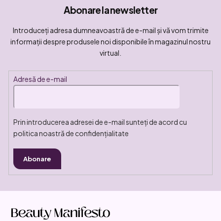
Abonare la newsletter
Introduceţi adresa dumneavoastră de e-mail şi vă vom trimite
informaţii despre produsele noi disponibile în magazinul nostru
virtual.
Adresă de e-mail
Prin introducerea adresei de e-mail sunteți de acord cu
politica noastră de confidențialitate
Abonare
S
u