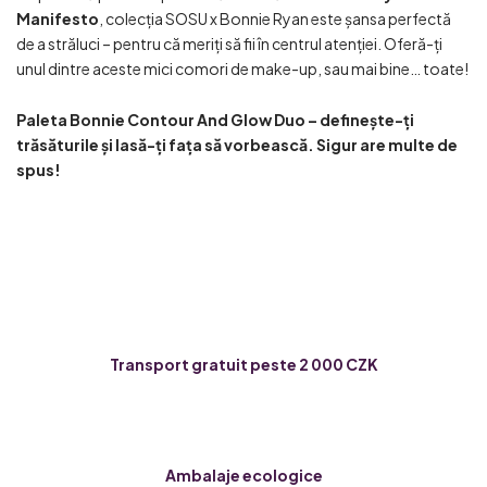
Manifesto
, colecția SOSU x Bonnie Ryan este șansa perfectă
de a străluci – pentru că meriți să fii în centrul atenției. Oferă-ți
unul dintre aceste mici comori de make-up, sau mai bine… toate!
Paleta Bonnie Contour And Glow Duo – definește-ți
trăsăturile și lasă-ți fața să vorbească. Sigur are multe de
spus!
Transport gratuit peste 2 000 CZK
Ambalaje ecologice