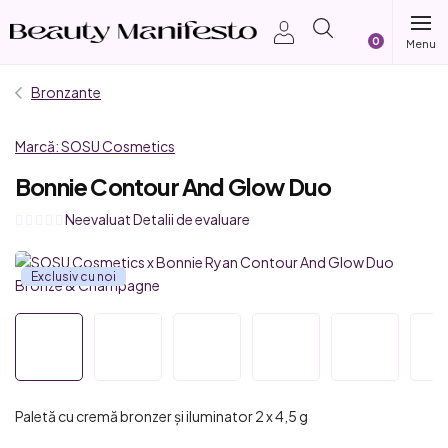
Treci
Coş
la
conținut
de
Bronzante
cumpărătur
Marcă:
SOSU Cosmetics
Bonnie Contour And Glow Duo
Evaluarea
Neevaluat
Detalii de evaluare
medie
a
Exclusiv cu noi
produsului
este
0,0
din
5
stele.
Paletă cu cremă bronzer și iluminator 2 x 4,5 g