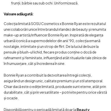
frunții, bărbie sau sub ochi. Uniformizează.
Valoare adăugată:
Colecția limitată SOSU Cosmetics x Bonnie Ryan este rezultatul
unei colaborări unice între brandul irlandez de beauty și renumita
make-up artistă/influencer Bonnie Ryan. Inspirată de eleganța
urbană iconică a supermodelelor din anii '90, colecția emană
nostalgie, intimitate și un strop de flirt. De la luciul de buze la
pensule și blush-ul lichid, fiecare produs conține o doză de
rafinament și feminitate, influențând atât ritualurile tale zilnice de
înfrumusețare, cât și încrederea în sine.
Bonnie Ryan a contribuit la dezvoltarea întregii colecții,
asigurând un design unic, calitate premium și un stil atemporal.
Chiar dacă este o ediție limitată, produsele sunt eterne, atât prin
durabilitate, cât și prin versatilitate – potrivite pentru orice vârstă
și ocazie.
Disponibilă pentru o perioadă limitată doar la
Beauty