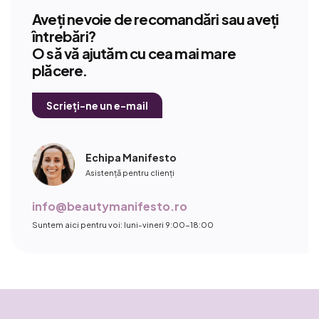
Aveți nevoie de recomandări sau aveți
întrebări?
O să vă ajutăm cu cea mai mare
plăcere.
Scrieți-ne un e-mail
Echipa Manifesto
Asistență pentru clienți
info@beautymanifesto.ro
Suntem aici pentru voi: luni-vineri 9:00-18:00