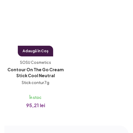
Adaugă în Coş
SOSU Cosmetics
Contour On The Go Cream
Stick Cool Neutral
Stick contur 7g
În stoc
95,21 lei