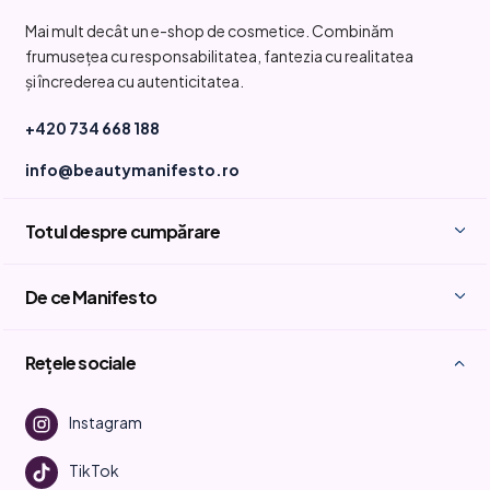
b
Mai mult decât un e-shop de cosmetice. Combinăm
s
frumusețea cu responsabilitatea, fantezia cu realitatea
o
și încrederea cu autenticitatea.
l
+420 734 668 188
info@beautymanifesto.ro
Totul despre cumpărare
De ce Manifesto
Rețele sociale
Instagram
TikTok