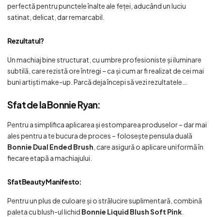
perfectă pentru punctele înalte ale feței, aducând un luciu
satinat, delicat, dar remarcabil.
Rezultatul?
Un machiaj bine structurat, cu umbre profesioniste și iluminare
subtilă, care rezistă ore întregi – ca și cum ar fi realizat de cei mai
buni artiști make-up. Parcă deja începi să vezi rezultatele…
Sfat de la Bonnie Ryan:
Pentru a simplifica aplicarea și estomparea produselor – dar mai
ales pentru a te bucura de proces – folosește pensula duală
Bonnie Dual Ended Brush
, care asigură o aplicare uniformă în
fiecare etapă a machiajului.
Sfat Beauty Manifesto:
Pentru un plus de culoare și o strălucire suplimentară, combină
paleta cu blush-ul lichid
Bonnie Liquid Blush Soft Pink
.