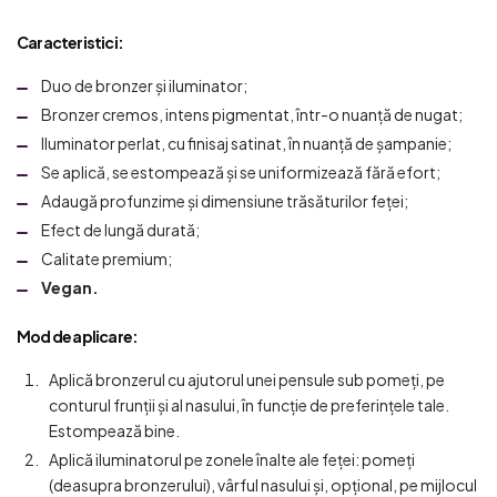
Caracteristici
:
Duo de bronzer și iluminator;
Bronzer cremos, intens pigmentat, într-o nuanță de nugat;
Iluminator perlat, cu finisaj satinat, în nuanță de șampanie;
Se aplică, se estompează și se uniformizează fără efort;
Adaugă profunzime și dimensiune trăsăturilor feței;
Efect de lungă durată;
Calitate premium;
Vegan.
Mod de aplicare:
Aplică bronzerul cu ajutorul unei pensule sub pomeți, pe
conturul frunții și al nasului, în funcție de preferințele tale.
Estompează bine.
Aplică iluminatorul pe zonele înalte ale feței: pomeți
(deasupra bronzerului), vârful nasului și, opțional, pe mijlocul