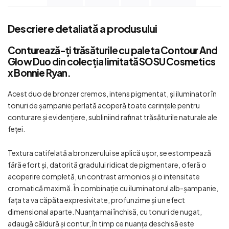
Descriere detaliată a produsului
Conturează-ți trăsăturile cu paleta Contour And
Glow Duo din colecția limitată SOSU Cosmetics
x Bonnie Ryan.
Acest duo de bronzer cremos, intens pigmentat, și iluminator în
tonuri de șampanie perlată acoperă toate cerințele pentru
conturare și evidențiere, subliniind rafinat trăsăturile naturale ale
feței.
Textura catifelată a bronzerului se aplică ușor, se estompează
fără efort și, datorită gradului ridicat de pigmentare, oferă o
acoperire completă, un contrast armonios și o intensitate
cromatică maximă. În combinație cu iluminatorul alb-șampanie,
fața ta va căpăta expresivitate, profunzime și un efect
dimensional aparte. Nuanța mai închisă, cu tonuri de nugat,
adaugă căldură și contur, în timp ce nuanța deschisă este