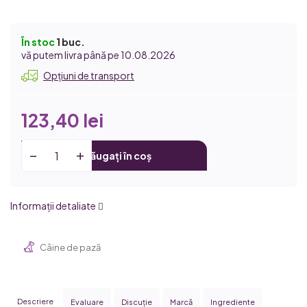
În stoc
1 buc.
10.08.2026
Opțiuni de transport
123,40 lei
Adăugați în coș
Informaţii detaliate
Câine de pază
Descriere
Evaluare
Discuţie
Marcă
Ingrediente